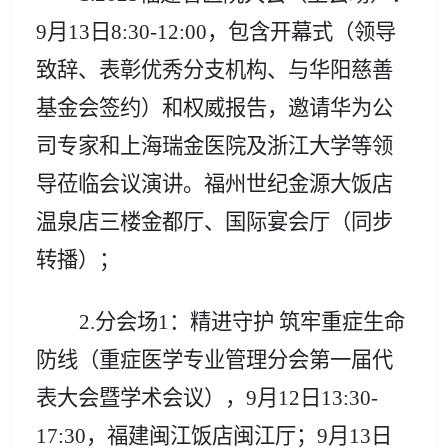
9月13日8:30-12:00，包含开幕式（领导
致辞、表彰优秀分支机构、
与华阳慈善
基金会签约
）和权威报告，邀请华为公
司专家和上海瑞金医院及浙江大学等领
导莅临会议演讲。福州
世纪金源大饭店
温泉店三楼金都厅、国际宴会厅（同步
转播）；
2.分会场1：
精进守护 筑牢重症生命
防线
（
重症医学专业管理分会第一届代
表大会暨学术会议
），9月12日13:30-
17:30，
福建
闽江饭店闽江厅；9月13日