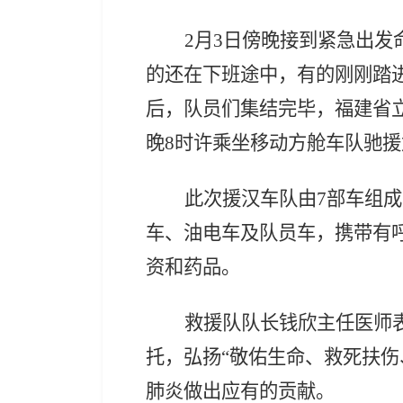
2月3日傍晚接到紧急出
的还在下班途中，有的刚刚踏
后，队员们集结完毕，福建省
晚8时许乘坐移动方舱车队驰援
此次援汉车队由
7部车组
车、油电车及队员车，携带有
资和药品。
救援队队长钱欣主任医师
托，弘扬
“敬佑生命、救死扶
肺炎做出应有的贡献。