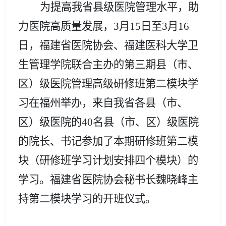
为提高我省县级医院管理水平，
助
力医院高质量发展，
3月15日至3月16
日，
福建省医院协会
、
福建医科大学卫
生管理学院联合
主办的
第三期
县
（
市、
区
）
级医院管理高级研修班
第二模块学
习
在福州举办，来自我省各县
（
市、
区
）
级医院的
40
名县
（
市、区
）
级医院
的院长、书记
参加了本期研修班
第二模
块（研修班学习计划安排四个模块）
的
学习。
福建
省医院协会
秘书长魏晓峰主
持第二模块学习的开班仪式
。